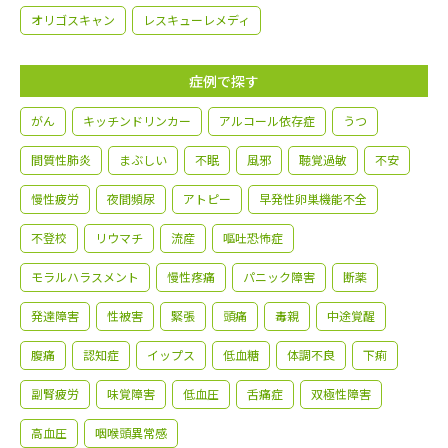
オリゴスキャン
レスキューレメディ
症例で探す
がん
キッチンドリンカー
アルコール依存症
うつ
間質性肺炎
まぶしい
不眠
風邪
聴覚過敏
不安
慢性疲労
夜間頻尿
アトピー
早発性卵巣機能不全
不登校
リウマチ
流産
嘔吐恐怖症
モラルハラスメント
慢性疼痛
パニック障害
断薬
発達障害
性被害
緊張
頭痛
毒親
中途覚醒
腹痛
認知症
イップス
低血糖
体調不良
下痢
副腎疲労
味覚障害
低血圧
舌痛症
双極性障害
高血圧
咽喉頭異常感