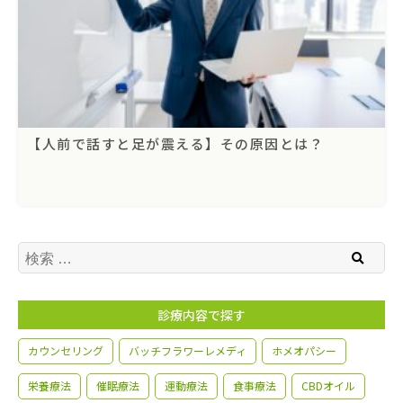
【人前で話すと足が震える】その原因とは？
検索
診療内容で探す
カウンセリング
バッチフラワーレメディ
ホメオパシー
栄養療法
催眠療法
運動療法
食事療法
CBDオイル