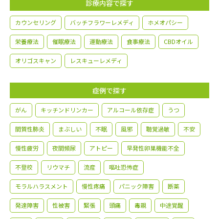
診療内容で探す
カウンセリング
バッチフラワーレメディ
ホメオパシー
栄養療法
催眠療法
運動療法
食事療法
CBDオイル
オリゴスキャン
レスキューレメディ
症例で探す
がん
キッチンドリンカー
アルコール依存症
うつ
間質性肺炎
まぶしい
不眠
風邪
聴覚過敏
不安
慢性疲労
夜間頻尿
アトピー
早発性卵巣機能不全
不登校
リウマチ
流産
嘔吐恐怖症
モラルハラスメント
慢性疼痛
パニック障害
断薬
発達障害
性被害
緊張
頭痛
毒親
中途覚醒