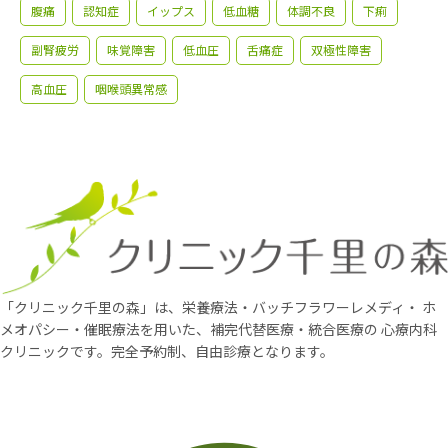
腹痛
認知症
イップス
低血糖
体調不良
下痢
副腎疲労
味覚障害
低血圧
舌痛症
双極性障害
高血圧
咽喉頭異常感
「クリニック千里の森」は、栄養療法・バッチフラワーレメディ・
ホ
メオパシー・催眠療法を用いた、補完代替医療・統合医療の
心療内科
クリニックです。完全予約制、自由診療となります。