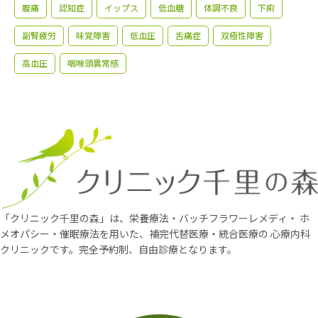
腹痛
認知症
イップス
低血糖
体調不良
下痢
副腎疲労
味覚障害
低血圧
舌痛症
双極性障害
高血圧
咽喉頭異常感
「クリニック千里の森」は、栄養療法・バッチフラワーレメディ・
ホ
メオパシー・催眠療法を用いた、補完代替医療・統合医療の
心療内科
クリニックです。完全予約制、自由診療となります。