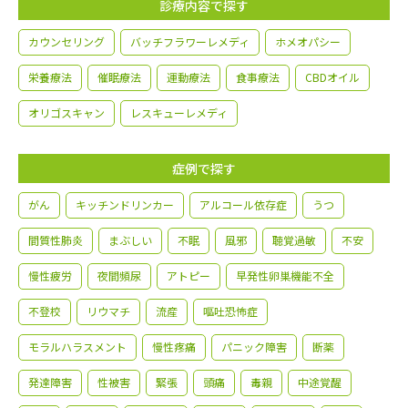
診療内容で探す
カウンセリング
バッチフラワーレメディ
ホメオパシー
栄養療法
催眠療法
運動療法
食事療法
CBDオイル
オリゴスキャン
レスキューレメディ
症例で探す
がん
キッチンドリンカー
アルコール依存症
うつ
間質性肺炎
まぶしい
不眠
風邪
聴覚過敏
不安
慢性疲労
夜間頻尿
アトピー
早発性卵巣機能不全
不登校
リウマチ
流産
嘔吐恐怖症
モラルハラスメント
慢性疼痛
パニック障害
断薬
発達障害
性被害
緊張
頭痛
毒親
中途覚醒