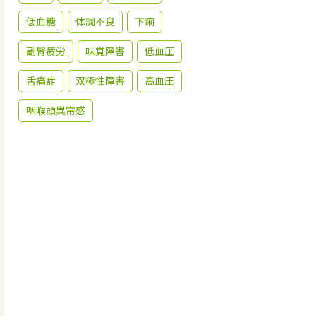
低血糖
体調不良
下痢
副腎疲労
味覚障害
低血圧
舌痛症
双極性障害
高血圧
咽喉頭異常感