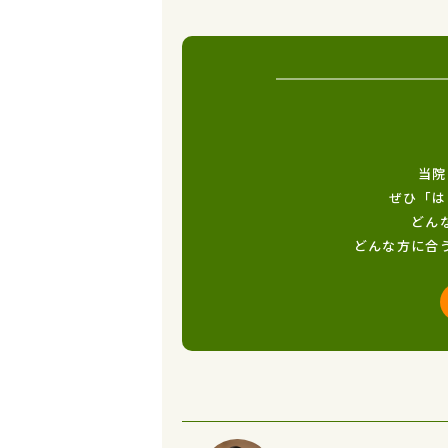
当院
ぜひ「は
どん
どんな方に合