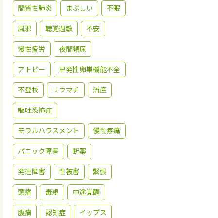
間質性肺炎
まぶしい
不眠
風邪
聴覚過敏
不安
慢性疲労
夜間頻尿
アトピー
早発性卵巣機能不全
不登校
リウマチ
流産
嘔吐恐怖症
モラルハラスメント
慢性疼痛
パニック障害
断薬
発達障害
性被害
緊張
頭痛
毒親
中途覚醒
腹痛
認知症
イップス