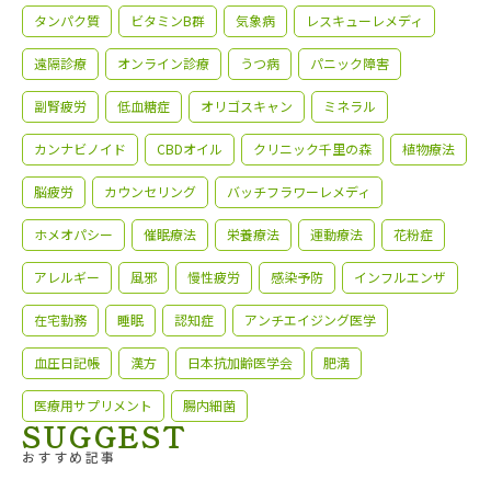
タンパク質
ビタミンB群
気象病
レスキューレメディ
遠隔診療
オンライン診療
うつ病
パニック障害
副腎疲労
低血糖症
オリゴスキャン
ミネラル
カンナビノイド
CBDオイル
クリニック千里の森
植物療法
脳疲労
カウンセリング
バッチフラワーレメディ
ホメオパシー
催眠療法
栄養療法
運動療法
花粉症
アレルギー
風邪
慢性疲労
感染予防
インフルエンザ
在宅勤務
睡眠
認知症
アンチエイジング医学
血圧日記帳
漢方
日本抗加齢医学会
肥満
医療用サプリメント
腸内細菌
SUGGEST
おすすめ記事