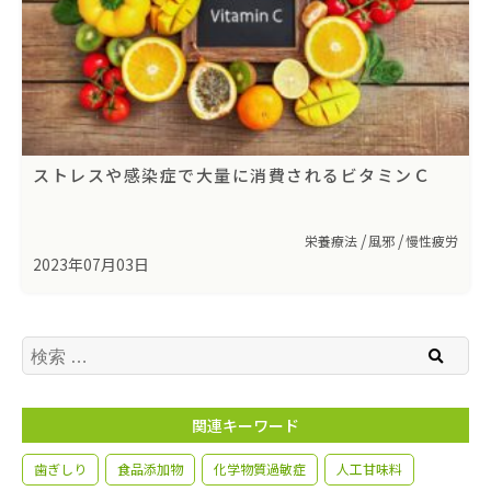
ストレスや感染症で大量に消費されるビタミンＣ
栄養療法
風邪
慢性疲労
2023年07月03日
検索
関連キーワード
歯ぎしり
食品添加物
化学物質過敏症
人工甘味料