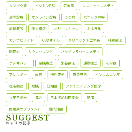
タンパク質
ビタミンB群
気象病
レスキューレメディ
遠隔診療
オンライン診療
うつ病
パニック障害
副腎疲労
低血糖症
オリゴスキャン
ミネラル
カンナビノイド
CBDオイル
クリニック千里の森
植物療法
脳疲労
カウンセリング
バッチフラワーレメディ
ホメオパシー
催眠療法
栄養療法
運動療法
花粉症
アレルギー
風邪
慢性疲労
感染予防
インフルエンザ
在宅勤務
睡眠
認知症
アンチエイジング医学
血圧日記帳
漢方
日本抗加齢医学会
肥満
医療用サプリメント
腸内細菌
SUGGEST
おすすめ記事