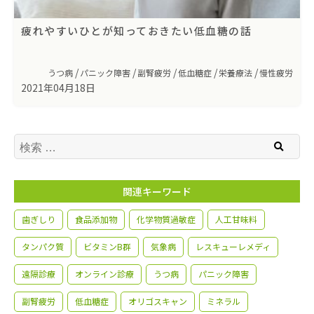
疲れやすいひとが知っておきたい低血糖の話
うつ病
パニック障害
副腎疲労
低血糖症
栄養療法
慢性疲労
2021年04月18日
検索
関連キーワード
歯ぎしり
食品添加物
化学物質過敏症
人工甘味料
タンパク質
ビタミンB群
気象病
レスキューレメディ
遠隔診療
オンライン診療
うつ病
パニック障害
副腎疲労
低血糖症
オリゴスキャン
ミネラル