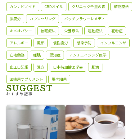
カンナビノイド
CBDオイル
クリニック千里の森
植物療法
脳疲労
カウンセリング
バッチフラワーレメディ
ホメオパシー
催眠療法
栄養療法
運動療法
花粉症
アレルギー
風邪
慢性疲労
感染予防
インフルエンザ
在宅勤務
睡眠
認知症
アンチエイジング医学
血圧日記帳
漢方
日本抗加齢医学会
肥満
医療用サプリメント
腸内細菌
SUGGEST
おすすめ記事