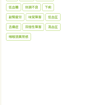
低血糖
体調不良
下痢
副腎疲労
味覚障害
低血圧
舌痛症
双極性障害
高血圧
咽喉頭異常感