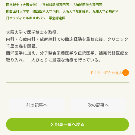
医学博士（大阪大学）／放射線診断専門医／抗加齢医学会専門医
関西医科大学卒 関西医科大学内科、大阪大学放射線科、九州大学心療内科
日本メディカルホメオパシー学会認定医
大阪大学で医学博士を取得。
内科・心療内科・放射線科での臨床経験を重ねた後、クリニック
千里の森を開設。
西洋医学に加え、分子整合栄養医学や伝統医学、補完代替医療を
取り入れ、一人ひとりに最適な治療を行っている。
ドクター紹介を見る
前の記事へ
次の記事へ
記事一覧へ戻る